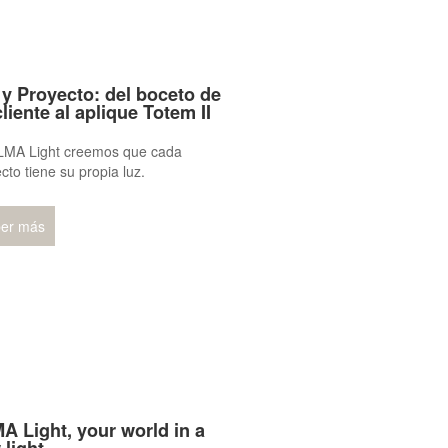
 y Proyecto: del boceto de
liente al aplique Totem II
LMA Light creemos que cada
cto tiene su propia luz.
er más
A Light, your world in a