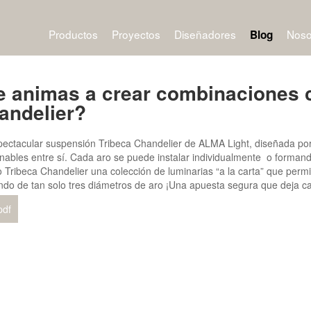
Productos
Proyectos
Diseñadores
Noso
Blog
e animas a crear combinaciones 
andelier?
pectacular suspensión Tribeca Chandelier de ALMA Light, diseñada por 
nables entre sí. Cada aro se puede instalar individualmente o formand
o Tribeca Chandelier una colección de luminarias “a la carta” que perm
ndo de tan solo tres diámetros de aro ¡Una apuesta segura que deja cam
pdf