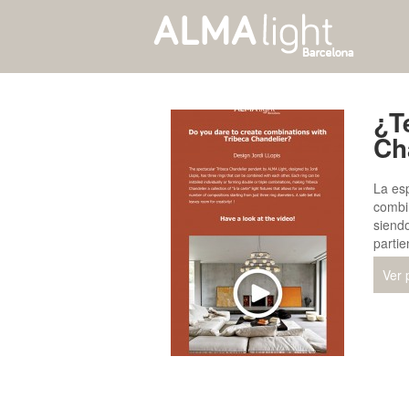
¿T
Ch
La es
combi
siend
partie
Ver 