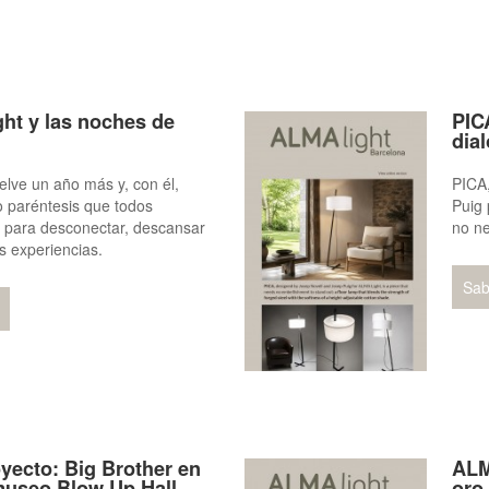
ht y las noches de
PIC
dia
elve un año más y, con él,
PICA,
 paréntesis que todos
Puig 
 para desconectar, descansar
no ne
as experiencias.
Sab
yecto: Big Brother en
ALM
-museo Blow Up Hall
oro