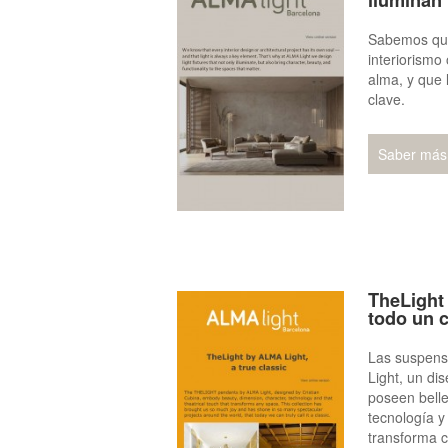
iluminan 
Sabemos que
interiorismo 
alma, y que 
clave.
Saber más
TheLight
todo un c
Las suspen
Light, un di
poseen belle
tecnología y
transforma c