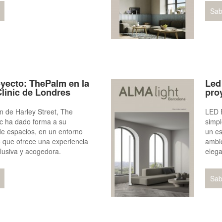
Sab
oyecto: ThePalm en la
Led 
linic de Londres
pro
n de Harley Street, The
LED 
c ha dado forma a su
simpl
e espacios, en un entorno
un es
 que ofrece una experiencia
ambie
clusiva y acogedora.
elega
Sab