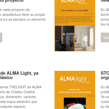
tu proyecto
new
 cada proyecto de
En AL
o arquitectura tiene su propia
ilumi
la luz es siempre un elemento
emoci
los r
Sab
 de ALMA Light, ya
STO
lásico
org
siones THELIGHT de ALMA
En A
seño de Cristian Cubiñá,
predi
za, dimensión, carácter,
Ya co
 ese toque escénico que
nuest
ualquier espacio.
su di