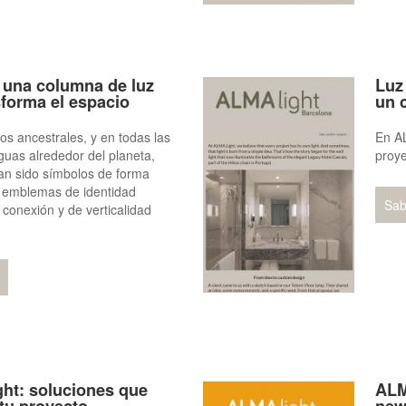
 una columna de luz
Luz
forma el espacio
un c
s ancestrales, y en todas las
En A
iguas alrededor del planeta,
proye
an sido símbolos de forma
 emblemas de identidad
Sab
 conexión y de verticalidad
ht: soluciones que
ALM