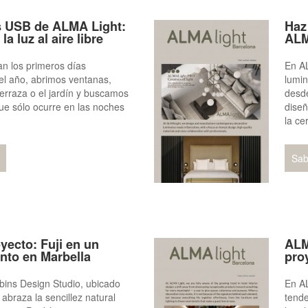
es USB de ALMA Light:
Haz
la luz al aire libre
ALM
n los primeros días
En A
el año, abrimos ventanas,
lumi
terraza o el jardín y buscamos
desd
e sólo ocurre en las noches
diseñ
la ce
Sab
yecto: Fuji en un
ALM
nto en Marbella
pro
bins Design Studio, ubicado
En A
 abraza la sencillez natural
tende