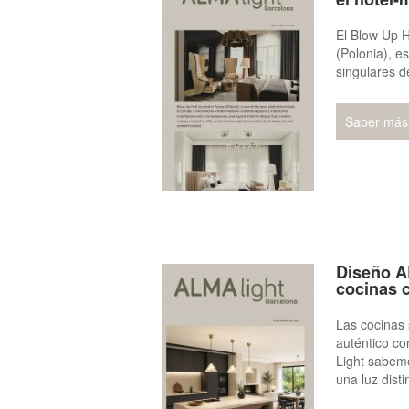
El Blow Up H
(Polonia), e
singulares d
Saber más
Diseño A
cocinas 
Las cocinas 
auténtico co
Light sabem
una luz disti