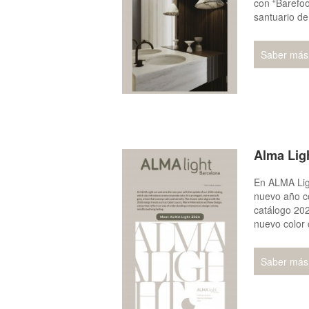
con “Barefoo
santuario de
Saber más
Alma Lig
En ALMA Lig
nuevo año co
catálogo 202
nuevo color 
Saber más