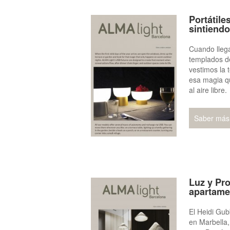
Portátil
sintiendo 
Cuando llega
templados d
vestimos la 
esa magia qu
al aire libre.
Saber más
Luz y Pro
apartame
El Heidi Gub
en Marbella,