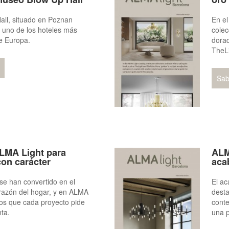
all, situado en Poznan
En el
s uno de los hoteles más
cole
e Europa.
dora
TheL
Sab
LMA Light para
ALM
con carácter
aca
se han convertido en el
El ac
razón del hogar, y en ALMA
desta
os que cada proyecto pide
conte
nta.
una p