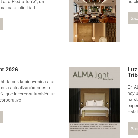
t at a Pied-à-terre”, un
hotel
 calma e intimidad.
Sab
ht 2026
Luz
Tri
ht damos la bienvenida a un
En A
n la actualización nuestro
hoy 
6, que incorpora también un
ha si
corporativo.
exper
Hote
Sab