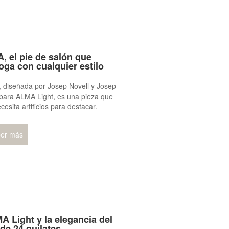
A, el pie de salón que
loga con cualquier estilo
 diseñada por Josep Novell y Josep
para ALMA Light, es una pieza que
cesita artificios para destacar.
er más
A Light y la elegancia del
 de 24 quilates