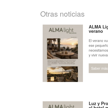
Otras noticias
ALMA Lig
verano
El verano vu
ese pequeño
necesitamos
y vivir nuev
Saber más
Luz y Pro
el hotel