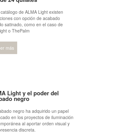
 catálogo de ALMA Light existen
cciones con opción de acabado
do satinado, como en el caso de
ight o ThePalm
er más
A Light y el poder del
bado negro
abado negro ha adquirido un papel
cado en los proyectos de iluminación
mporánea al aportar orden visual y
resencia discreta.