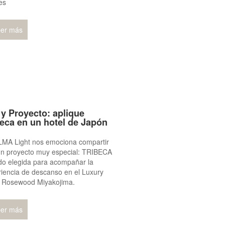
es
er más
 y Proyecto: aplique
beca en un hotel de Japón
LMA Light nos emociona compartir
un proyecto muy especial: TRIBECA
do elegida para acompañar la
iencia de descanso en el Luxury
l Rosewood Miyakojima.
er más