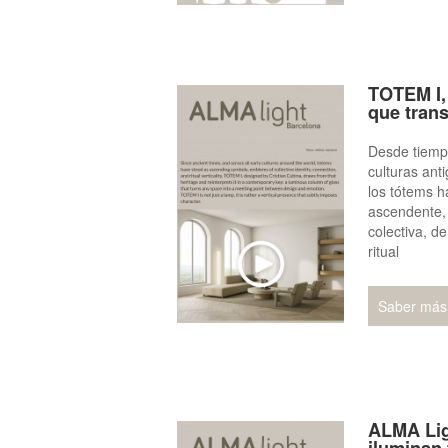
TOTEM I,
que trans
Desde tiempo
culturas ant
los tótems h
ascendente,
colectiva, de
ritual
Saber más
ALMA Lig