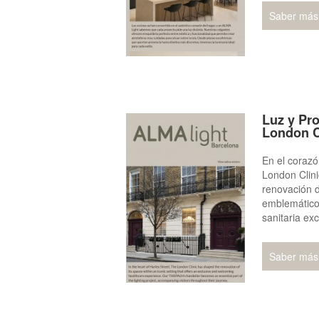
Saber más
Luz y Pr
London C
En el corazó
London Clini
renovación d
emblemático
sanitaria ex
Saber más