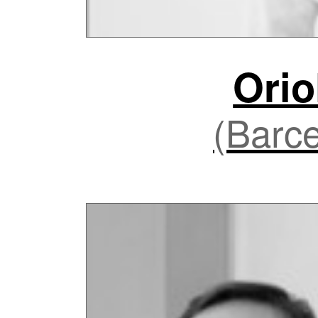
Orio
(Barce