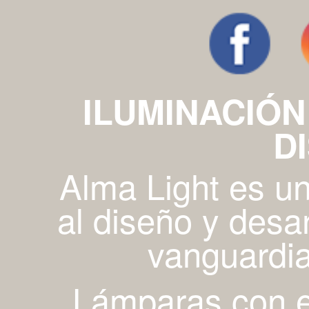
ILUMINACIÓN
D
Alma Light es u
al diseño y desa
vanguardia
Lámparas con es