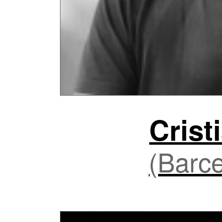
Crist
(Barce