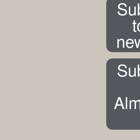
Su
t
new
Su
Alm