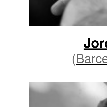
Jor
(Barce