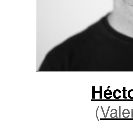
Héct
(Vale