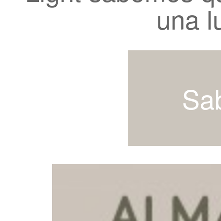
una lu
Sa