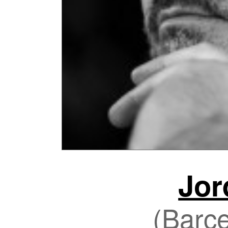
Jor
(Barce