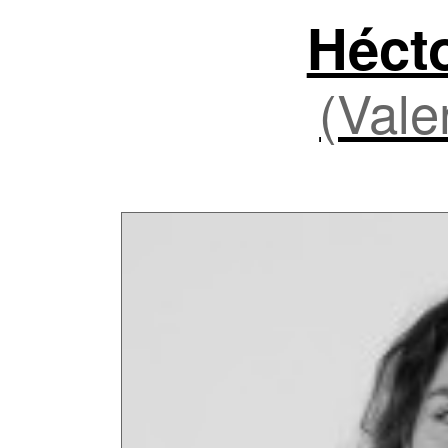
Héct
(Vale