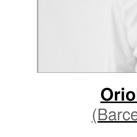
Orio
(Barce