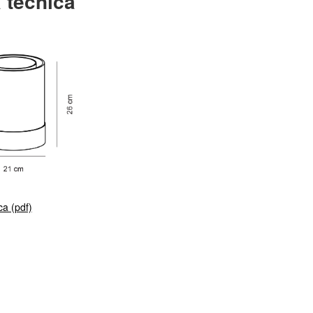
 técnica
ca (pdf)