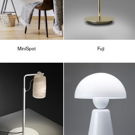
MiniSpot
Fuji