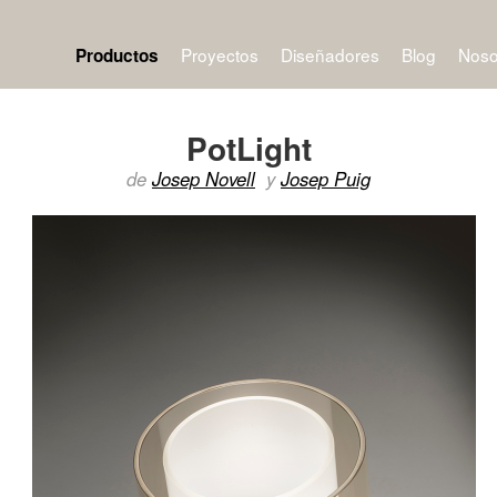
Proyectos
Diseñadores
Blog
Noso
Productos
PotLight
de
Josep Novell
y
Josep Puig