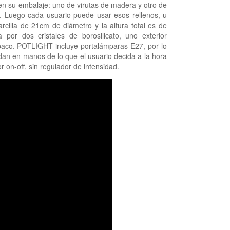
en su embalaje: uno de virutas de madera y otro de
. Luego cada usuario puede usar esos rellenos, u
rcilla de 21cm de diámetro y la altura total es de
 por dos cristales de borosilicato, uno exterior
opaco. POTLIGHT incluye portalámparas E27, por lo
dan en manos de lo que el usuario decida a la hora
r on-off, sin regulador de intensidad.