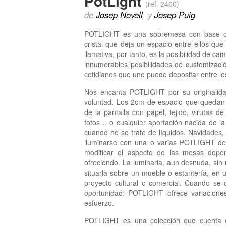
PotLight
(ref. 2460)
de
Josep Novell
y
Josep Puig
POTLIGHT es una sobremesa con base cer
cristal que deja un espacio entre ellos que 
llamativa, por tanto, es la posibilidad de c
innumerables posibilidades de customizaci
cotidianos que uno puede depositar entre los
Nos encanta POTLIGHT por su originalidad
voluntad. Los 2cm de espacio que quedan e
de la pantalla con papel, tejido, virutas de
fotos… o cualquier aportación nacida de la
cuando no se trate de líquidos. Navidades, 
iluminarse con una o varias POTLIGHT de
modificar el aspecto de las mesas depe
ofreciendo. La luminaria, aun desnuda, sin 
situarla sobre un mueble o estantería, en u
proyecto cultural o comercial. Cuando se c
oportunidad: POTLIGHT ofrece variaciones
esfuerzo.
POTLIGHT es una colección que cuenta c