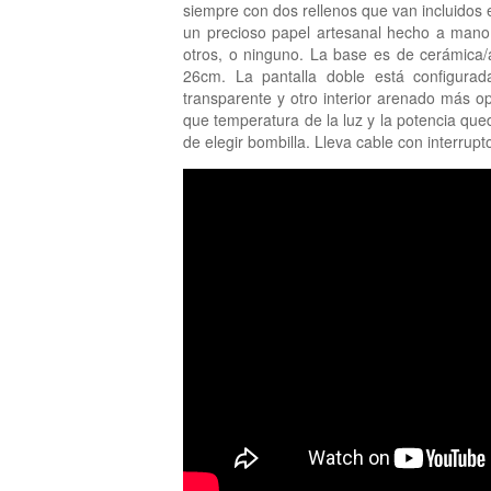
siempre con dos rellenos que van incluidos 
un precioso papel artesanal hecho a mano
otros, o ninguno. La base es de cerámica/a
26cm. La pantalla doble está configurada
transparente y otro interior arenado más 
que temperatura de la luz y la potencia que
de elegir bombilla. Lleva cable con interrupto