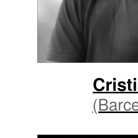
Crist
(Barce