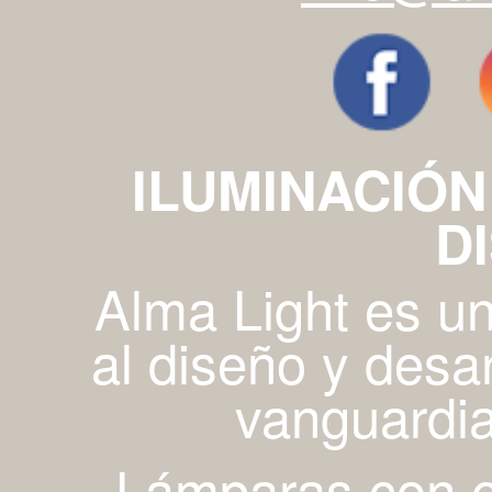
ILUMINACIÓN
D
Alma Light es u
al diseño y desa
vanguardia
Lámparas con es