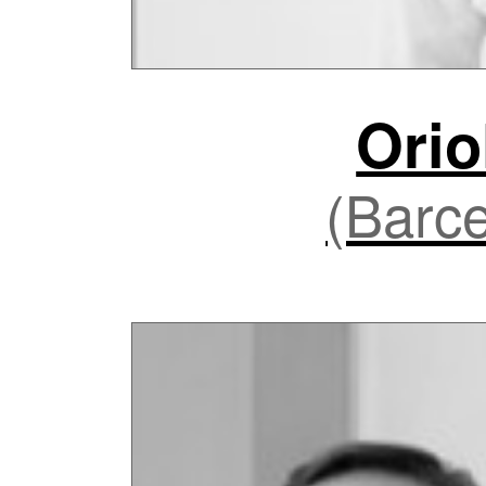
Orio
(Barce