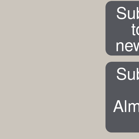
Su
t
new
Su
Alm