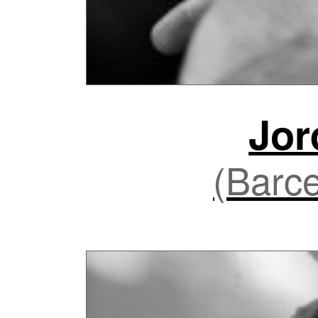
Jor
(Barce