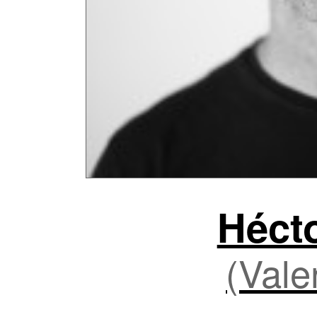
Héct
(Vale