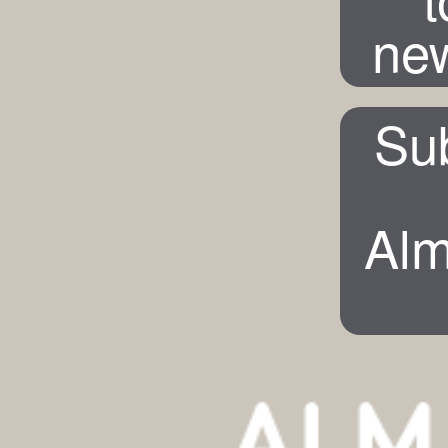
new
Su
Alm