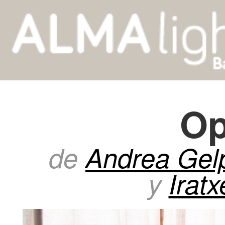
Op
de
Andrea Gelp
y
Irat