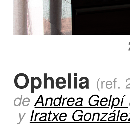
Ophelia
(ref.
de
Andrea Gelpí 
y
Iratxe Gonzále