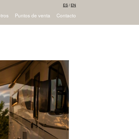
ES
/
EN
tros
Puntos de venta
Contacto