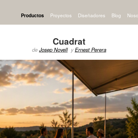
Proyectos
Diseñadores
Blog
Noso
Productos
Cuadrat
de
Josep Novell
y
Ernest Perera