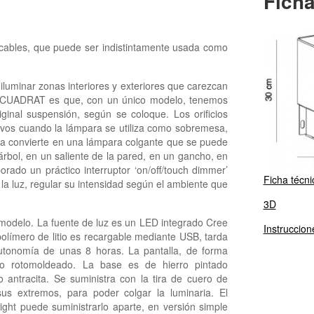
Ficha
cables, que puede ser indistintamente usada como
uminar zonas interiores y exteriores que carezcan
a CUADRAT es que, con un único modelo, tenemos
inal suspensión, según se coloque. Los orificios
ivos cuando la lámpara se utiliza como sobremesa,
 la convierte en una lámpara colgante que se puede
árbol, en un saliente de la pared, en un gancho, en
rado un práctico interruptor ‘on/off/touch dimmer’
Ficha técni
a luz, regular su intensidad según el ambiente que
3D
odelo. La fuente de luz es un LED integrado Cree
Instruccion
límero de litio es recargable mediante USB, tarda
utonomía de unas 8 horas. La pantalla, de forma
leno rotomoldeado. La base es de hierro pintado
 antracita. Se suministra con la tira de cuero de
s extremos, para poder colgar la luminaria. El
ght puede suministrarlo aparte, en versión simple