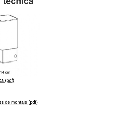
 técnica
ca (pdf)
es de montaje (pdf)