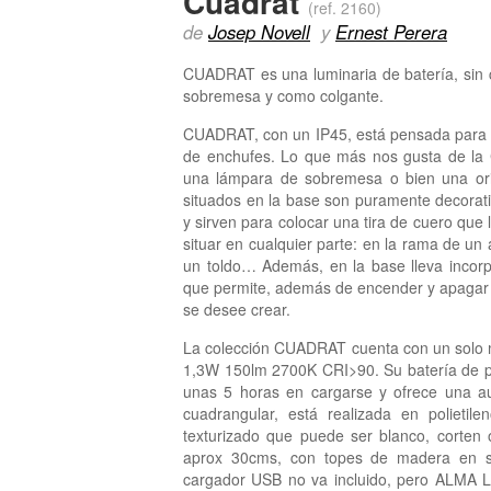
Cuadrat
(ref. 2160)
de
Josep Novell
y
Ernest Perera
CUADRAT es una luminaria de batería, sin 
sobremesa y como colgante.
CUADRAT, con un IP45, está pensada para il
de enchufes. Lo que más nos gusta de l
una lámpara de sobremesa o bien una orig
situados en la base son puramente decorat
y sirven para colocar una tira de cuero que
situar en cualquier parte: en la rama de un 
un toldo… Además, en la base lleva incorpo
que permite, además de encender y apagar l
se desee crear.
La colección CUADRAT cuenta con un solo m
1,3W 150lm 2700K CRI>90. Su batería de po
unas 5 horas en cargarse y ofrece una a
cuadrangular, está realizada en polieti
texturizado que puede ser blanco, corten o
aprox 30cms, con topes de madera en su
cargador USB no va incluido, pero ALMA Li