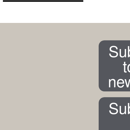
Su
t
new
Su