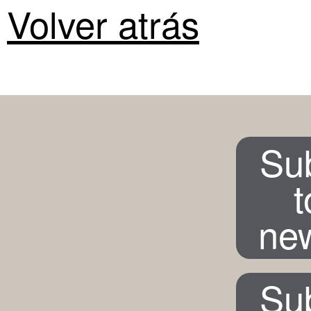
Volver atrás
Su
t
new
Su