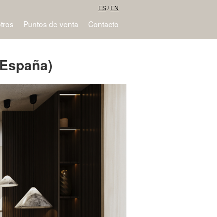
ES
/
EN
tros
Puntos de venta
Contacto
 España)