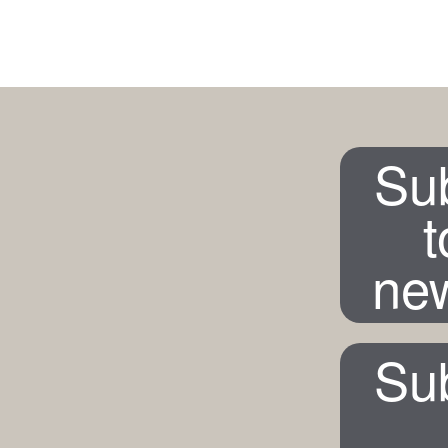
Su
t
new
Su