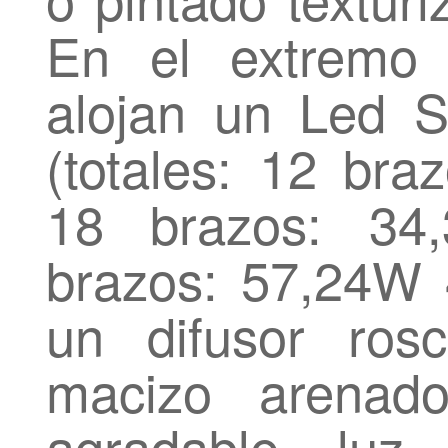
En el extremo
alojan un Led 
(totales: 12 br
18 brazos: 34
brazos: 57,24W 
un difusor ros
macizo arenado
agradable luz