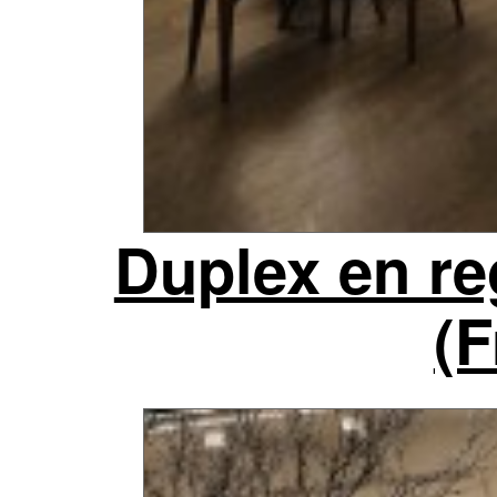
Duplex en re
(F