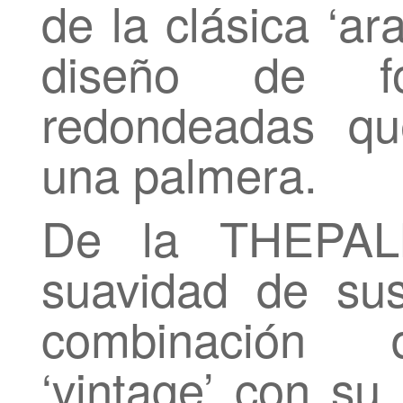
de la clásica ‘ar
diseño de f
redondeadas qu
una palmera.
De la THEPAL
suavidad de su
combinación d
‘vintage’ con su