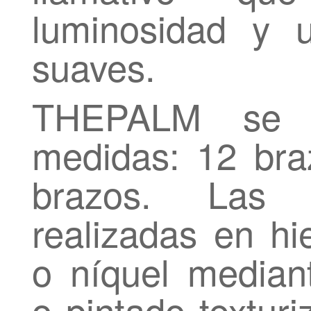
luminosidad y 
suaves.
THEPALM se p
medidas: 12 bra
brazos. Las e
realizadas en h
o níquel mediant
o pintado textur