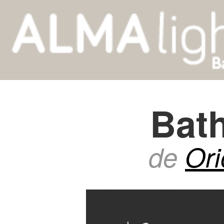
Bat
de
Ori