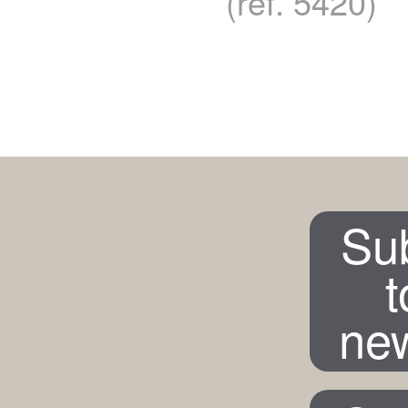
(ref. 5420)
Su
t
new