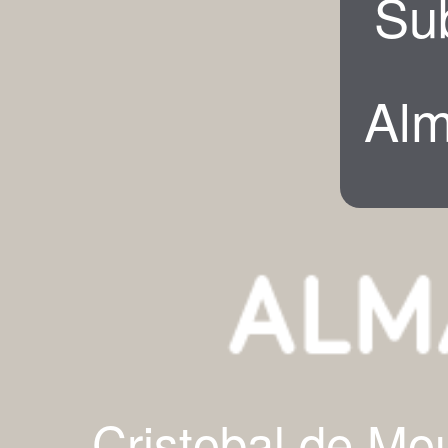
Su
Alm
Cristobal de Mo