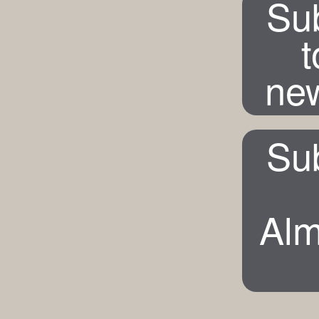
Su
t
new
Su
Alm