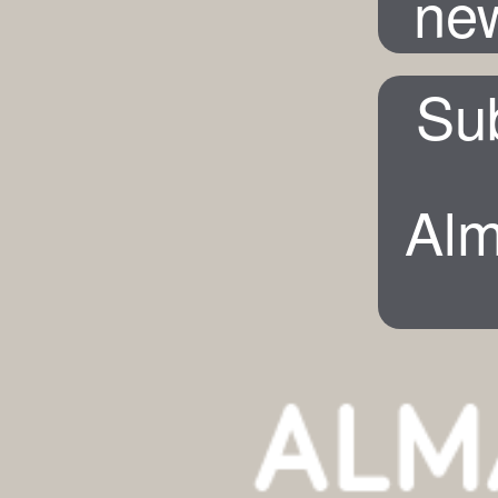
new
Su
Alm