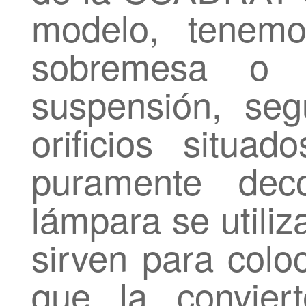
modelo, tenem
sobremesa o b
suspensión, se
orificios situ
puramente deco
lámpara se utili
sirven para colo
que la convier