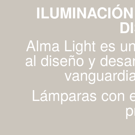
ILUMINACIÓN
D
Alma Light es u
al diseño y desa
vanguardia
Lámparas con es
p