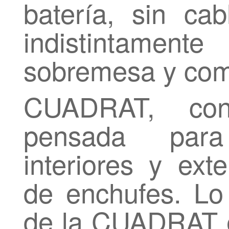
batería, sin ca
indistintam
sobremesa y com
CUADRAT, co
pensada para
interiores y ext
de enchufes. L
de la CUADRAT e