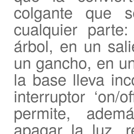
colgante que s
cualquier part
árbol, en un sal
un gancho, en u
la base lleva in
interruptor ‘on/
permite, adem
apagar la luz, r