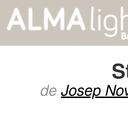
S
de
Josep Nov