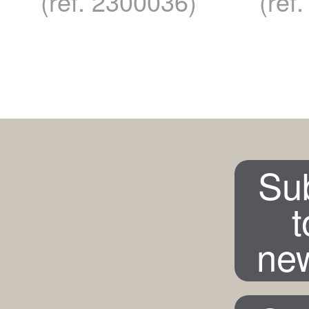
(ref. 2300036)
(ref
Su
t
new