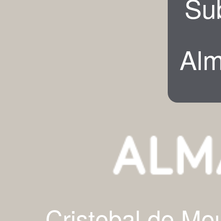
Su
Alm
Cristobal de Mo