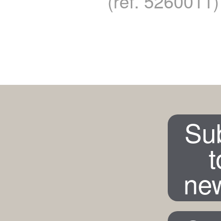
(ref. 5260011)
Su
t
new