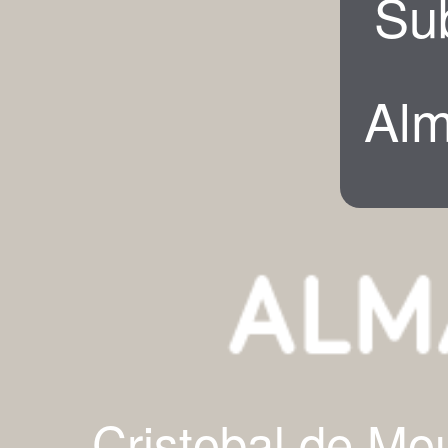
Su
Alm
Cristobal de Mo