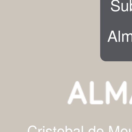
Su
Alm
Cristobal de Mo