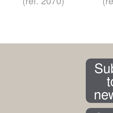
(ref. 2070)
(r
Su
t
new