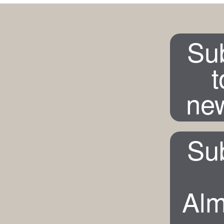
Su
t
new
Su
Alm