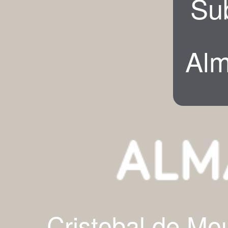
Su
Alm
Cristobal de Mo