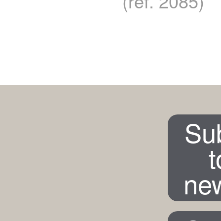
(ref. 2085)
Su
t
new