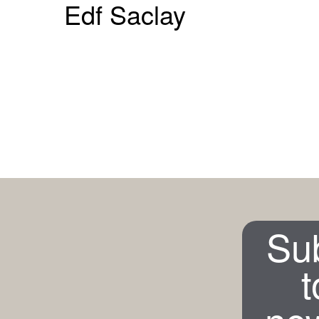
Edf Saclay
Su
t