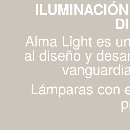
ILUMINACIÓN
D
Alma Light es u
al diseño y desa
vanguardia
Lámparas con es
p