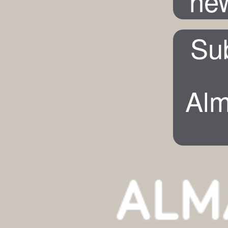
new
Su
Alm