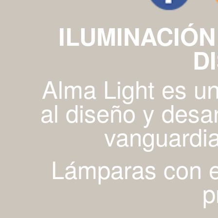
ILUMINACIÓN
D
Alma Light es u
al diseño y desa
vanguardia
Lámparas con es
p