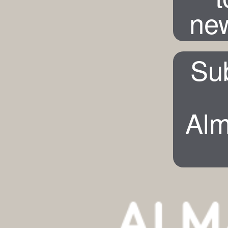
new
Su
Alm