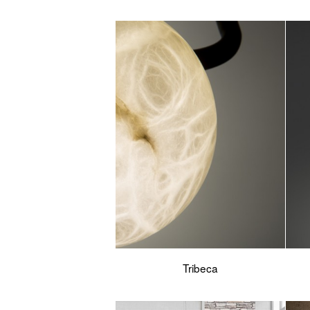
Tribeca