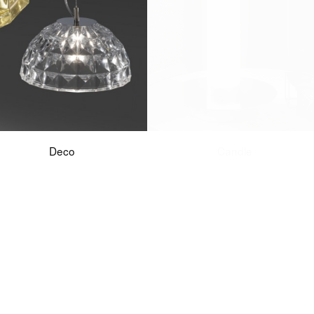
Deco
Candle