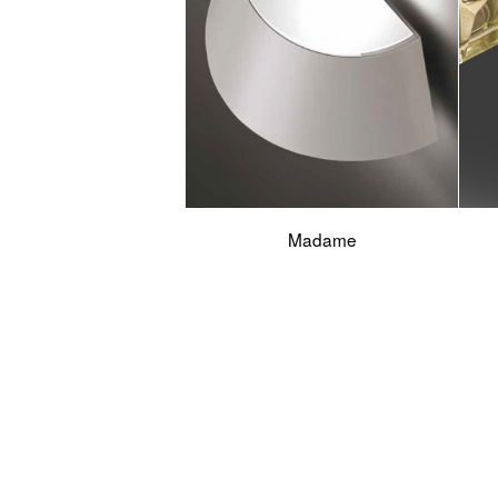
Madame