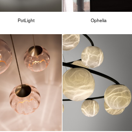
PotLight
Ophelia